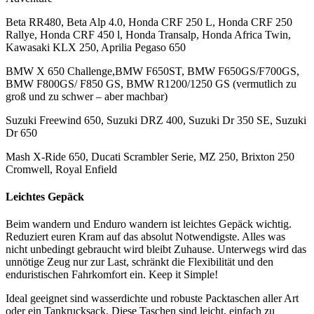
Beta RR480, Beta Alp 4.0, Honda CRF 250 L, Honda CRF 250
Rallye, Honda CRF 450 l, Honda Transalp, Honda Africa Twin,
Kawasaki KLX 250, Aprilia Pegaso 650
BMW X 650 Challenge,BMW F650ST, BMW F650GS/F700GS,
BMW F800GS/ F850 GS, BMW R1200/1250 GS (vermutlich zu
groß und zu schwer – aber machbar)
Suzuki Freewind 650, Suzuki DRZ 400, Suzuki Dr 350 SE, Suzuki
Dr 650
Mash X-Ride 650, Ducati Scrambler Serie, MZ 250, Brixton 250
Cromwell, Royal Enfield
Leichtes Gepäck
Beim wandern und Enduro wandern ist leichtes Gepäck wichtig.
Reduziert euren Kram auf das absolut Notwendigste. Alles was
nicht unbedingt gebraucht wird bleibt Zuhause. Unterwegs wird das
unnötige Zeug nur zur Last, schränkt die Flexibilität und den
enduristischen Fahrkomfort ein. Keep it Simple!
Ideal geeignet sind wasserdichte und robuste Packtaschen aller Art
oder ein Tankrucksack. Diese Taschen sind leicht, einfach zu