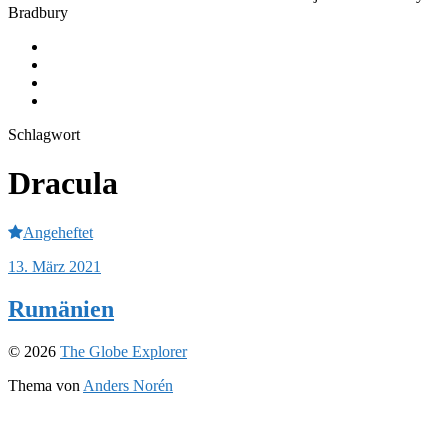
Bradbury
Equipment
Journeys
Instagram
Youtube
Schlagwort
Dracula
Angeheftet
13. März 2021
Rumänien
© 2026
The Globe Explorer
Thema von
Anders Norén