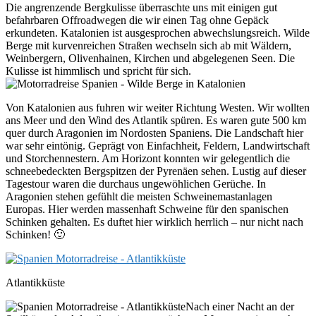
Die angrenzende Bergkulisse überraschte uns mit einigen gut
befahrbaren Offroadwegen die wir einen Tag ohne Gepäck
erkundeten. Katalonien ist ausgesprochen abwechslungsreich. Wilde
Berge mit kurvenreichen Straßen wechseln sich ab mit Wäldern,
Weinbergern, Olivenhainen, Kirchen und abgelegenen Seen. Die
Kulisse ist himmlisch und spricht für sich.
Von Katalonien aus fuhren wir weiter Richtung Westen. Wir wollten
ans Meer und den Wind des Atlantik spüren. Es waren gute 500 km
quer durch Aragonien im Nordosten Spaniens. Die Landschaft hier
war sehr eintönig. Geprägt von Einfachheit, Feldern, Landwirtschaft
und Storchennestern. Am Horizont konnten wir gelegentlich die
schneebedeckten Bergspitzen der Pyrenäen sehen. Lustig auf dieser
Tagestour waren die durchaus ungewöhlichen Gerüche. In
Aragonien stehen gefühlt die meisten Schweinemastanlagen
Europas. Hier werden massenhaft Schweine für den spanischen
Schinken gehalten. Es duftet hier wirklich herrlich – nur nicht nach
Schinken! 🙂
Atlantikküste
Nach einer Nacht an der