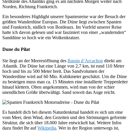
Steilküste des Atlantiks ging es am nächsten Morgen weiter nach
Norden, Richtung Frankreich.
Ein besonderes Highlight unserer Spanienreise war der Besuch der
größten Wanderdüne Europas. Die Düne liegt zwischen Spanien
und Frankreich, südlich von Bordeaux. Im Vorfeld unserer Reise
hatte ich davon gelesen und war fasziniert von einer „wandernden“
Sanddüne so hoch wie ein Wolkenkratzer.
Dune du Pilat
Sie liegt an der Meeresöffnung des
Bassin d’Arcachon
direkt am
Atlantik. Die Düne hat eine Länge von 2,7 km, ist rund 110 Meter
hoch und bis zu 500 Meter breit. Das Sandvolumen der
Wanderdüne wird auf 60 Mio. Kubikmeter geschätzt. Um die Düne
zu besteigen muss man ca. 15 Minuten eine installierte Treppenleiter
hinauf klettern. Oben angekommen, wird man von der schier
unendlichen Größe überwältigt. Sand soweit das Auge reicht.
Es handelt dich bei diesem Naturdenkmal handelt es sich um eine
vom Meer, dem Wind, den Gezeiten und den Strömungen geformte
Struktur, die sich über 18.000 Jahre entwickelt hat. Weitere Infos
dazu findet Ihr auf
Wikipedia
. Wer in der Region unterwegs ist,