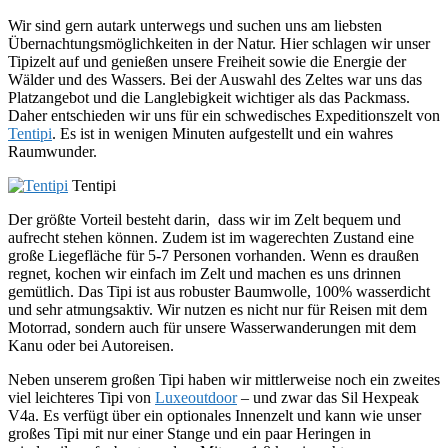
Wir sind gern autark unterwegs und suchen uns am liebsten
Übernachtungsmöglichkeiten in der Natur. Hier schlagen wir unser
Tipizelt auf und genießen unsere Freiheit sowie die Energie der
Wälder und des Wassers. Bei der Auswahl des Zeltes war uns das
Platzangebot und die Langlebigkeit wichtiger als das Packmass.
Daher entschieden wir uns für ein schwedisches Expeditionszelt von
Tentipi
. Es ist in wenigen Minuten aufgestellt und ein wahres
Raumwunder.
Tentipi
Der größte Vorteil besteht darin, dass wir im Zelt bequem und
aufrecht stehen können. Zudem ist im wagerechten Zustand eine
große Liegefläche für 5-7 Personen vorhanden. Wenn es draußen
regnet, kochen wir einfach im Zelt und machen es uns drinnen
gemütlich. Das Tipi ist aus robuster Baumwolle, 100% wasserdicht
und sehr atmungsaktiv. Wir nutzen es nicht nur für Reisen mit dem
Motorrad, sondern auch für unsere Wasserwanderungen mit dem
Kanu oder bei Autoreisen.
Neben unserem großen Tipi haben wir mittlerweise noch ein zweites
viel leichteres Tipi von
Luxeoutdoor
– und zwar das Sil Hexpeak
V4a. Es verfügt über ein optionales Innenzelt und kann wie unser
großes Tipi mit nur einer Stange und ein paar Heringen in