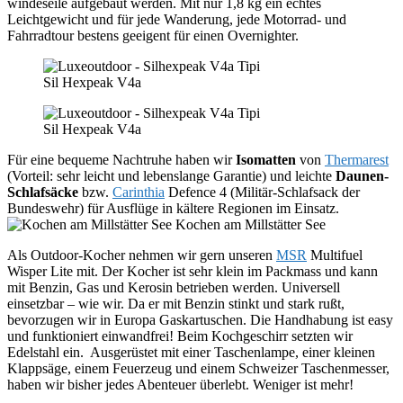
windeseile aufgebaut werden. Mit nur 1,8 kg ein echtes
Leichtgewicht und für jede Wanderung, jede Motorrad- und
Fahrradtour bestens geeigent für einen Overnighter.
Sil Hexpeak V4a
Sil Hexpeak V4a
Für eine bequeme Nachtruhe haben wir
Isomatten
von
Thermarest
(Vorteil: sehr leicht und lebenslange Garantie) und leichte
Daunen-
Schlafsäcke
bzw.
Carinthia
Defence 4 (Militär-Schlafsack der
Bundeswehr) für Ausflüge in kältere Regionen im Einsatz.
Kochen am Millstätter See
Als Outdoor-Kocher nehmen wir gern unseren
MSR
Multifuel
Wisper Lite mit. Der Kocher ist sehr klein im Packmass und kann
mit Benzin, Gas und Kerosin betrieben werden. Universell
einsetzbar – wie wir. Da er mit Benzin stinkt und stark rußt,
bevorzugen wir in Europa Gaskartuschen. Die Handhabung ist easy
und funktioniert einwandfrei! Beim Kochgeschirr setzten wir
Edelstahl ein. Ausgerüstet mit einer Taschenlampe, einer kleinen
Klappsäge, einem Feuerzeug und einem Schweizer Taschenmesser,
haben wir bisher jedes Abenteuer überlebt. Weniger ist mehr!