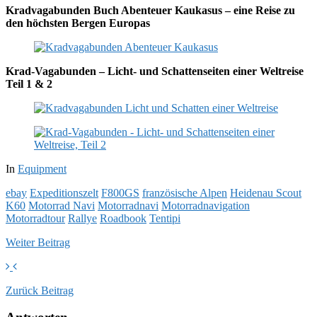
Kradvagabunden Buch Abenteuer Kaukasus – eine Reise zu
den höchsten Bergen Europas
Krad-Vagabunden – Licht- und Schattenseiten einer Weltreise
Teil 1 & 2
In
Equipment
ebay
Expeditionszelt
F800GS
französische Alpen
Heidenau Scout
K60
Motorrad Navi
Motorradnavi
Motorradnavigation
Motorradtour
Rallye
Roadbook
Tentipi
Weiter
Beitrag
Zurück
Beitrag