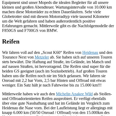
Equipment sind unser Mopeds die idealen Begleiter für all unsere
kleinen und großen Abendteuer. Wartungsintervalle von 10.000 km
machen diese Motorräder zu echten Dauerläufern. Sehr viele
Globetrotter sind mit diesem Motorradtyp viele tausend Kilometer
um die Welt gefahren und haben außerordentlich positive
Erfahrungen gemacht. Mittlerweile gibt es die Nachfolgemodelle der
F850GS und F700GS von BMW.
Reifen
Wir fahren voll auf den „Scout K60“ Reifen von
Heidenau
und den
Tourance Next von
Metzeler
ab. Sie haben sich auf unseren Touren
stets bewährt. Die Haftung auf Straße, im Gelände, im Matsch und
auf nassen Straßen, ist hervorragend. Die Reifen sind super für die
beiden GS geeignet (auch im Soziusbetrieb). Auf großen Touren
haben uns die Reifen noch nie im Stich gelassen. Wir fahren sie
Onroad mit 2,2 bar Vorn, 2,5 bar Hinten und Offroad mit etwas
weniger. Ein Satz hält je nach Fahrweise bis zu 15.000 km!!!
Mittlerweile haben wir auch den
Michelin Anakee Wild
als Stollen-
und Offroadorientierten Reifen ausprobiert. Er verfügt ebenfalls
über eine gute Nasshaftung und hat im Gelände im Vergleich zum
Heidenau die Nase vorn. Bei der Laufleistung liegt er allergings mit
knapp 6.000 km (50/50 Onroad / Offroad) von den 15.000km des