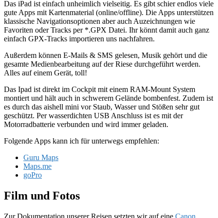
Das iPad ist einfach unheimlich vielseitig. Es gibt schier endlos viele
gute Apps mit Kartenmaterial (online/offline). Die Apps unterstützen
klassische Navigationsoptionen aber auch Auzeichnungen wie
Favoriten oder Tracks per *.GPX Datei. Ihr könnt damit auch ganz
einfach GPX-Tracks importieren uns nachfahren.
Außerdem können E-Mails & SMS gelesen, Musik gehört und die
gesamte Medienbearbeitung auf der Riese durchgeführt werden.
Alles auf einem Gerät, toll!
Das Ipad ist direkt im Cockpit mit einem RAM-Mount System
montiert und hält auch in schwerem Gelände bombenfest. Zudem ist
es durch das aishell mini vor Staub, Wasser und Stößen sehr gut
geschützt. Per wasserdichten USB Anschluss ist es mit der
Motorradbatterie verbunden und wird immer geladen.
Folgende Apps kann ich für unterwegs empfehlen:
Guru Maps
Maps.me
goPro
Film und Fotos
Zur Dokumentation unserer Reisen setzten wir auf eine
Canon