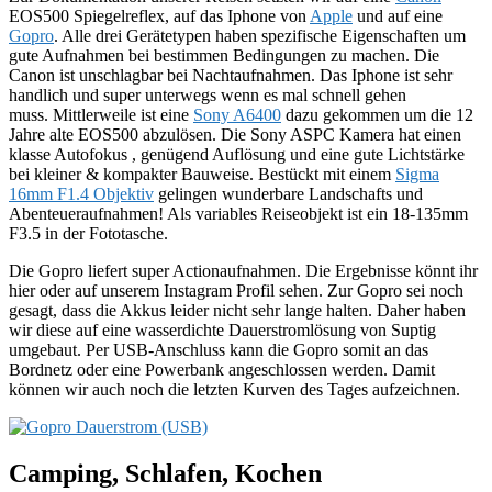
EOS500 Spiegelreflex, auf das Iphone von
Apple
und auf eine
Gopro
. Alle drei Gerätetypen haben spezifische Eigenschaften um
gute Aufnahmen bei bestimmen Bedingungen zu machen. Die
Canon ist unschlagbar bei Nachtaufnahmen. Das Iphone ist sehr
handlich und super unterwegs wenn es mal schnell gehen
muss. Mittlerweile ist eine
Sony A6400
dazu gekommen um die 12
Jahre alte EOS500 abzulösen. Die Sony ASPC Kamera hat einen
klasse Autofokus , genügend Auflösung und eine gute Lichtstärke
bei kleiner & kompakter Bauweise. Bestückt mit einem
Sigma
16mm F1.4 Objektiv
gelingen wunderbare Landschafts und
Abenteueraufnahmen! Als variables Reiseobjekt ist ein 18-135mm
F3.5 in der Fototasche.
Die Gopro liefert super Actionaufnahmen. Die Ergebnisse könnt ihr
hier oder auf unserem Instagram Profil sehen. Zur Gopro sei noch
gesagt, dass die Akkus leider nicht sehr lange halten. Daher haben
wir diese auf eine wasserdichte Dauerstromlösung von Suptig
umgebaut. Per USB-Anschluss kann die Gopro somit an das
Bordnetz oder eine Powerbank angeschlossen werden. Damit
können wir auch noch die letzten Kurven des Tages aufzeichnen.
Camping, Schlafen, Kochen