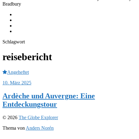
Bradbury
Equipment
Journeys
Instagram
Youtube
Schlagwort
reisebericht
Angeheftet
10. März 2025
Ardèche und Auvergne: Eine
Entdeckungstour
© 2026
The Globe Explorer
Thema von
Anders Norén