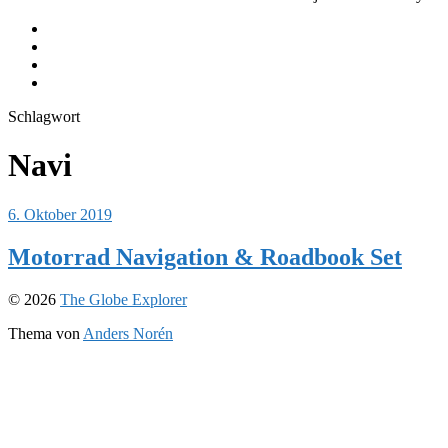
Equipment
Journeys
Instagram
Youtube
Schlagwort
Navi
6. Oktober 2019
Motorrad Navigation & Roadbook Set
© 2026
The Globe Explorer
Thema von
Anders Norén