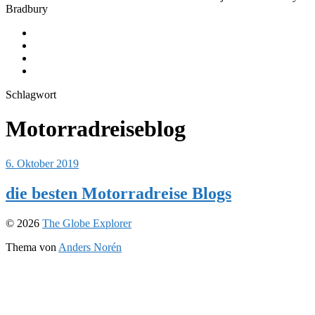
Bradbury
Equipment
Journeys
Instagram
Youtube
Schlagwort
Motorradreiseblog
6. Oktober 2019
die besten Motorradreise Blogs
© 2026
The Globe Explorer
Thema von
Anders Norén