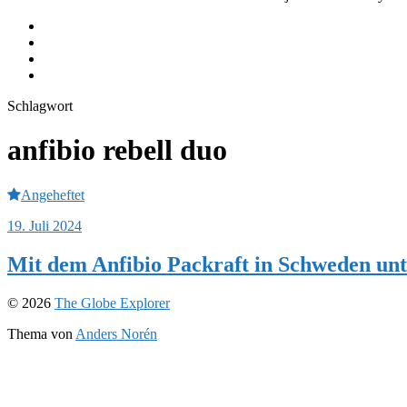
Equipment
Journeys
Instagram
Youtube
Schlagwort
anfibio rebell duo
Angeheftet
19. Juli 2024
Mit dem Anfibio Packraft in Schweden un
© 2026
The Globe Explorer
Thema von
Anders Norén